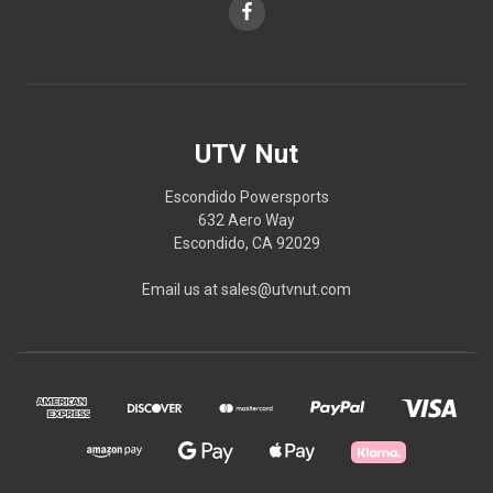
UTV Nut
Escondido Powersports
632 Aero Way
Escondido, CA 92029
Email us at sales@utvnut.com