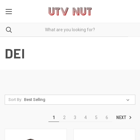
DEI
Sort By:
NEXT
1
2
3
4
5
6