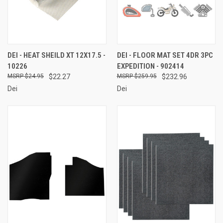
DEI - HEAT SHEILD XT 12X17.5 -
DEI - FLOOR MAT SET 4DR 3PC
10226
EXPEDITION - 902414
$24.95
$22.27
$259.95
$232.96
Dei
Dei