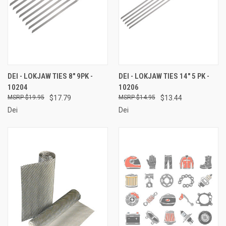
DEI - LOKJAW TIES 8" 9PK -
DEI - LOKJAW TIES 14" 5 PK -
10204
10206
$19.95
$17.79
$14.95
$13.44
Dei
Dei