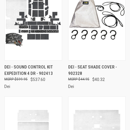
DEI - SOUND CONTROL KIT
DEI - SEAT SHADE COVER -
EXPEDITION 4 DR - 902413
902328
$599.95
$537.60
$44.95
$40.32
Dei
Dei